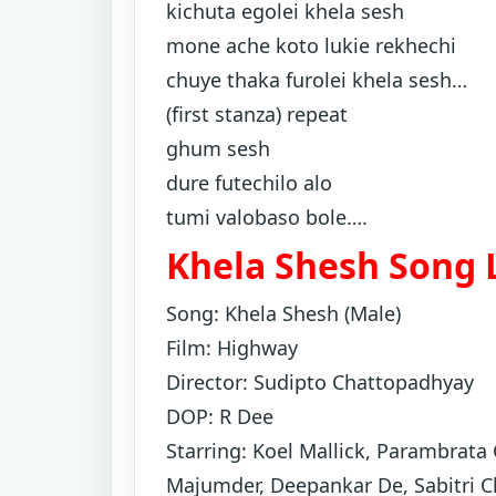
kichuta egolei khela sesh
mone ache koto lukie rekhechi
chuye thaka furolei khela sesh…
(first stanza) repeat
ghum sesh
dure futechilo alo
tumi valobaso bole….
Khela Shesh Song L
Song: Khela Shesh (Male)
Film: Highway
Director: Sudipto Chattopadhyay
DOP: R Dee
Starring: Koel Mallick, Parambrata 
Majumder, Deepankar De, Sabitri C