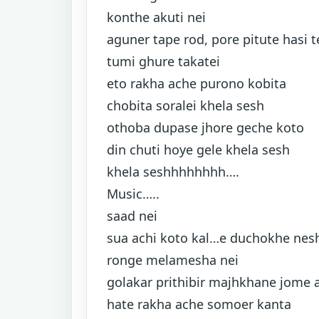
konthe akuti nei
aguner tape rod, pore pitute hasi t
tumi ghure takatei
eto rakha ache purono kobita
chobita soralei khela sesh
othoba dupase jhore geche koto
din chuti hoye gele khela sesh
khela seshhhhhhhh….
Music…..
saad nei
sua achi koto kal…e duchokhe nes
ronge melamesha nei
golakar prithibir majhkhane jome 
hate rakha ache somoer kanta