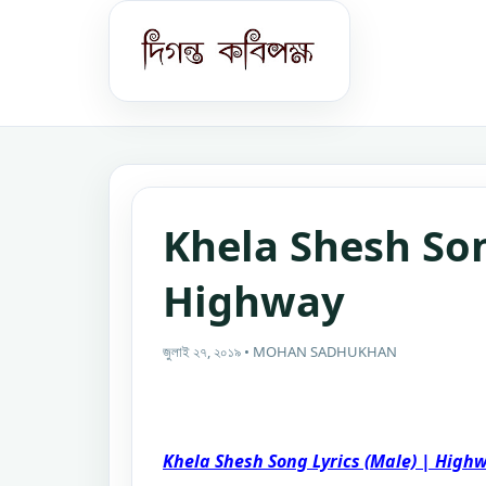
Khela Shesh Son
Highway
জুলাই ২৭, ২০১৯ • MOHAN SADHUKHAN
Khela Shesh Song Lyrics (Male) | Highw