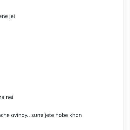
ene jei
ha nei
ache ovinoy.. sune jete hobe khon