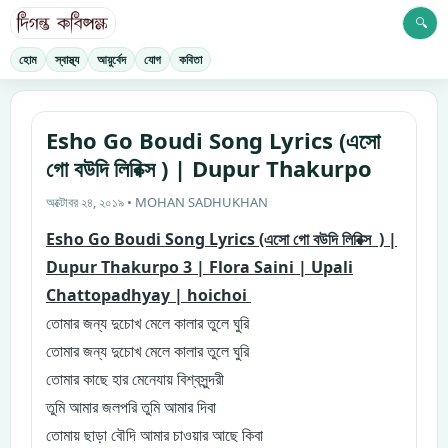
🔍
হোম
স্বাস্থ্য
আয়ুর্বেদ
যোগ
কবিতা
Esho Go Boudi Song Lyrics (এসো
গো বউদি লিরিক্স ) | Dupur Thakurpo
অক্টোবর ২৪, ২০১৯ • MOHAN SADHUKHAN
Esho Go Boudi Song Lyrics (এসো গো বউদি লিরিক্স ) |
Dupur Thakurpo 3 | Flora Saini | Upali
Chattopadhyay | hoichoi
তো
মার জন্য দুচোখ মেলে কালার তুলে ঘুরি
তোমার জন্য দুচোখ মেলে কালার তুলে ঘুরি
তোমার কাছে হার মেনেযায় বিশ্বসুন্দরী
তুমি আমার জলপরি তুমি আমার দিবা
তোমায় ছাড়া বৌদি আমার চাওয়ার আছে কিবা