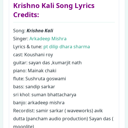
Krishno Kali Song Lyrics
Credits:
Song:
Krishno Kali
Singer:
Arkadeep Mishra
Lyrics & tune:
pt dilip dhara sharma
cast: Koushani roy
guitar: sayan das ,kumarjit nath
piano: Mainak chaki
flute: Sushruta goswami
bass: sandip sarkar
sri khol: suman bhattacharya
banjo: arkadeep mishra
Recordist: samir sarkar ( waveworks) avik
dutta (pancham audio production) Sayan das (
moonlite)