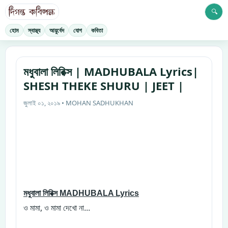
🔍
হোম
স্বাস্থ্য
আয়ুর্বেদ
যোগ
কবিতা
মধুবালা লিরিক্স | MADHUBALA Lyrics|
SHESH THEKE SHURU | JEET |
জুলাই ০১, ২০১৯ • MOHAN SADHUKHAN
মধুবালা লিরিক্স
MADHUBALA Lyrics
,
ও
মামা
ও
মামা
দেখো
না...