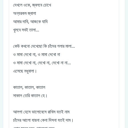
,
দেখলে
ওকে
জ্বলবে
চোখে
অন্যরকম
জ্বালা
,
আমার
দাবি
আজকে
যাবি
খুলবে
সবই
তালা...
কেউ
কখনো
দেখেছো
কি
চাঁদের
গলার
মালা...
,
ও
মামা
দেখো
না
ও
মামা
দেখো
না
,
,
ও
মামা
দেখো
না
দেখো
না
দেখো
না
না...
।
এসেছে
মধুবালা
,
,
কাতাল
কাতাল
কাতাল
।
সাকাল
তেরি
কাতাল
হে
আলগা
হেসে
ভালোবেসে
রাখিস
যতই
নাম
।
চাঁদের
আলো
যায়না
কেনা
দিসনা
যতই
দাম