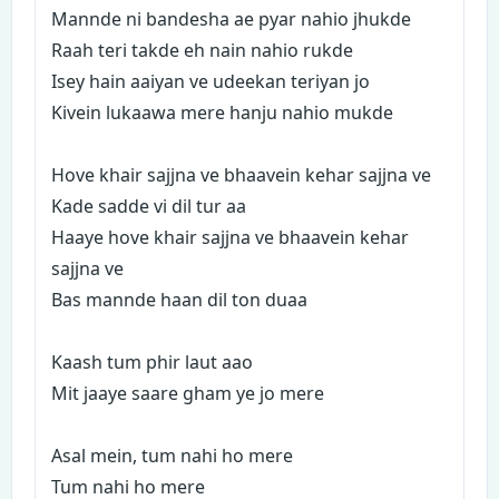
Mannde ni bandesha ae pyar nahio jhukde
Raah teri takde eh nain nahio rukde
Isey hain aaiyan ve udeekan teriyan jo
Kivein lukaawa mere hanju nahio mukde
Hove khair sajjna ve bhaavein kehar sajjna ve
Kade sadde vi dil tur aa
Haaye hove khair sajjna ve bhaavein kehar
sajjna ve
Bas mannde haan dil ton duaa
Kaash tum phir laut aao
Mit jaaye saare gham ye jo mere
Asal mein, tum nahi ho mere
Tum nahi ho mere