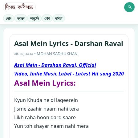
🔍
হোম
স্বাস্থ্য
আয়ুর্বেদ
যোগ
কবিতা
Asal Mein Lyrics - Darshan Raval
মার্চ ১৮, ২০২০ • MOHAN SADHUKHAN
Asal Mein - Darshan Raval, Official
Video,
Indie Music Label - Latest Hit song 2020
Asal Mein Lyrics:
K
yun Khuda ne di laqeerein
Jisme zaahir naam nahi tera
Likh raha hoon dard saare
Yun toh shayar naam nahi mera