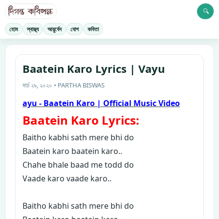
🔍
হোম
স্বাস্থ্য
আয়ুর্বেদ
যোগ
কবিতা
Baatein Karo Lyrics | Vayu
মার্চ ২৯, ২০২০ • PARTHA BISWAS
ayu - Baatein Karo | Official Music Video
Baatein Karo
Lyrics:
B
aitho kabhi sath mere bhi do
Baatein karo baatein karo..
Chahe bhale baad me todd do
Vaade karo vaade karo..
Baitho kabhi sath mere bhi do