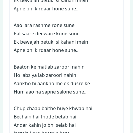
Ek bewajah betuki si kahani mein
Apne bhi kirdaar hone sune..
Aao jara rashme rone sune
Pal saare deeware kone sune
Ek bewajah betuki si kahani mein
Apne bhi kirdaar hone sune..
Baaton ke matlab zaroori nahin
Ho labz ya lab zaroori nahin
Aankho hi aankho me ek dusre ke
Hum aao na sapne salone sune..
Chup chaap baithe huye khwab hai
Bechain hai thode betab hai
Andar kahin jo bhi selab hai