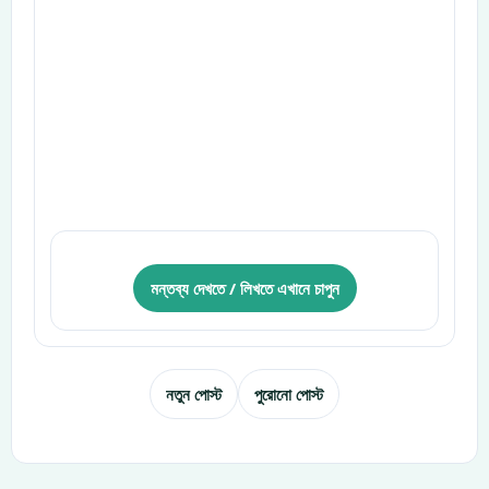
মন্তব্য দেখতে / লিখতে এখানে চাপুন
নতুন পোস্ট
পুরোনো পোস্ট