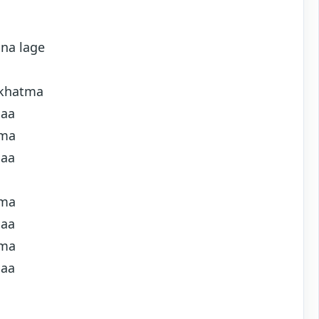
na lage
 khatma
maa
tma
maa
tma
maa
tma
maa