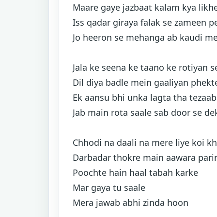
Maare gaye jazbaat kalam kya likh
Iss qadar giraya falak se zameen p
Jo heeron se mehanga ab kaudi me
Jala ke seena ke taano ke rotiyan s
Dil diya badle mein gaaliyan phekt
Ek aansu bhi unka lagta tha tezaab
Jab main rota saale sab door se de
Chhodi na daali na mere liye koi kh
Darbadar thokre main aawara par
Poochte hain haal tabah karke
Mar gaya tu saale
Mera jawab abhi zinda hoon