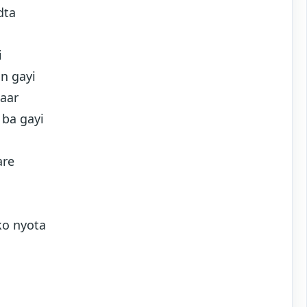
dta
i
nn gayi
aar
 ba gayi
are
ko nyota