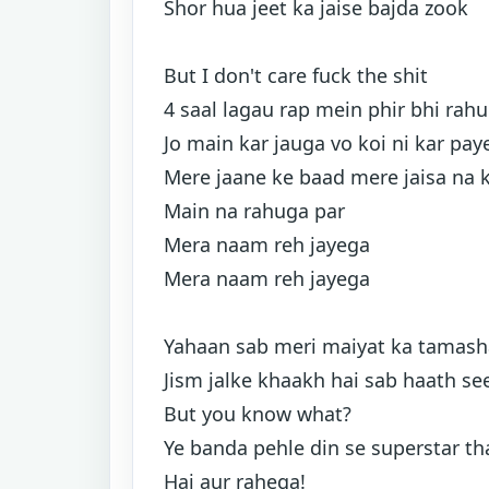
Shor hua jeet ka jaise bajda zook
But I don't care fuck the shit
4 saal lagau rap mein phir bhi rahu
Jo main kar jauga vo koi ni kar pay
Mere jaane ke baad mere jaisa na 
Main na rahuga par
Mera naam reh jayega
Mera naam reh jayega
Yahaan sab meri maiyat ka tamash
Jism jalke khaakh hai sab haath se
But you know what?
Ye banda pehle din se superstar th
Hai aur rahega!