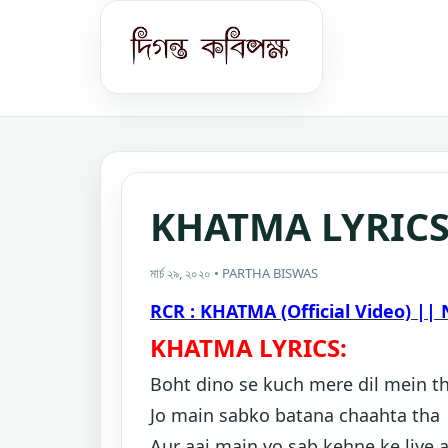
KHATMA LYRIC
মার্চ ২৯, ২০২০ • PARTHA BISWAS
RCR : KHATMA (Official Video) |
KHATMA LYRICS:
B
oht dino se kuch mere dil mein t
Jo main sabko batana chaahta tha
Aur aaj main vo sab kehne ke liye