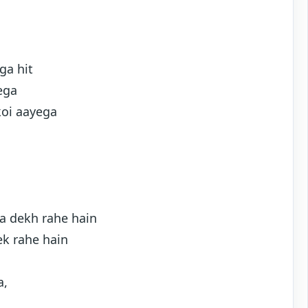
ga hit
ega
koi aayega
a dekh rahe hain
ek rahe hain
a,