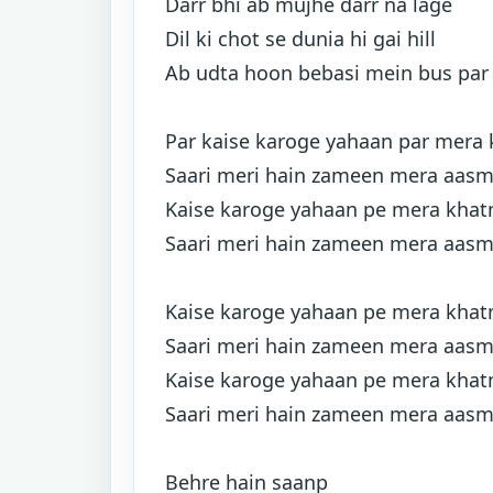
Darr bhi ab mujhe darr na lage
Dil ki chot se dunia hi gai hill
Ab udta hoon bebasi mein bus par 
Par kaise karoge yahaan par mera
Saari meri hain zameen mera aas
Kaise karoge yahaan pe mera kha
Saari meri hain zameen mera aas
Kaise karoge yahaan pe mera kha
Saari meri hain zameen mera aas
Kaise karoge yahaan pe mera kha
Saari meri hain zameen mera aas
Behre hain saanp