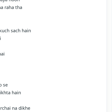
ha raha tha
kuch sach hain
i
hai
o se
ikhta hain
rchai na dikhe