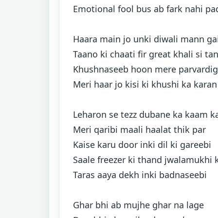
Emotional fool bus ab fark nahi pa
Haara main jo unki diwali mann ga
Taano ki chaati fir great khali si ta
Khushnaseeb hoon mere parvardig
Meri haar jo kisi ki khushi ka karan
Leharon se tezz dubane ka kaam k
Meri qaribi maali haalat thik par
Kaise karu door inki dil ki gareebi
Saale freezer ki thand jwalamukhi 
Taras aaya dekh inki badnaseebi
Ghar bhi ab mujhe ghar na lage