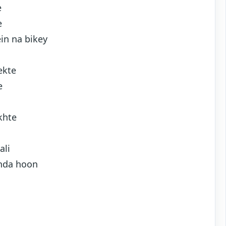
e
e
in na bikey
ekte
e
khte
ali
inda hoon