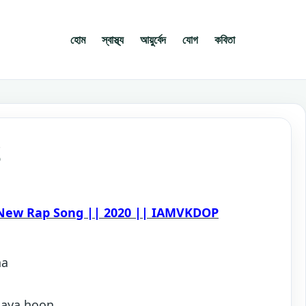
হোম
স্বাস্থ্য
আয়ুর্বেদ
যোগ
কবিতা
S
| New Rap Song || 2020 || IAMVKDOP
ha
 aaya hoon