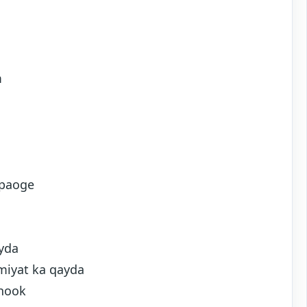
m
 paoge
yda
miyat ka qayda
chook