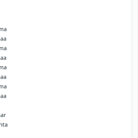
tma
maa
tma
maa
tma
maa
tma
maa
har
hta