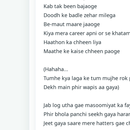
Kab tak been bajaoge
Doodh ke badle zehar milega
Be-maut maare jaaoge
Kiya mera career apni or se khata
Haathon ka chheen liya
Maathe ke kaise chheen paoge
(Hahaha...
Tumhe kya laga ke tum mujhe rok
Dekh main phir wapis aa gaya)
Jab log utha gae masoomiyat ka fa
Phir bhola panchi seekh gaya hara
Jeet gaya saare mere hatters gae 