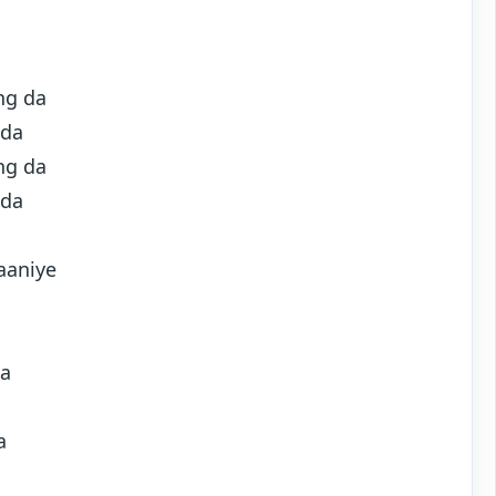
ng da
 da
ng da
 da
aaniye
na
a