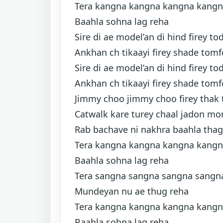
Tera kangna kangna kangna kang
Baahla sohna lag reha
Sire di ae model’an di hind firey to
Ankhan ch tikaayi firey shade tomf
Sire di ae model’an di hind firey to
Ankhan ch tikaayi firey shade tomf
Jimmy choo jimmy choo firey thak 
Catwalk kare turey chaal jadon mo
Rab bachave ni nakhra baahla thag
Tera kangna kangna kangna kang
Baahla sohna lag reha
Tera sangna sangna sangna sangn
Mundeyan nu ae thug reha
Tera kangna kangna kangna kang
Baahla sohna lag reha