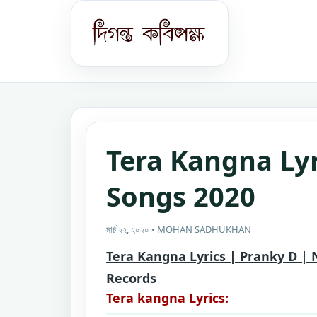
Tera Kangna Lyr
Songs 2020
মার্চ ২২, ২০২০ • MOHAN SADHUKHAN
Tera Kangna Lyrics | Pranky D | 
Records
Tera kangna Lyrics: