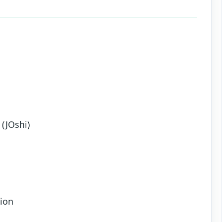
(JOshi)
ion