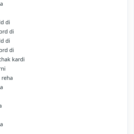
na
dd di
ord di
dd di
ord di
thak kardi
rni
 reha
na
a
na