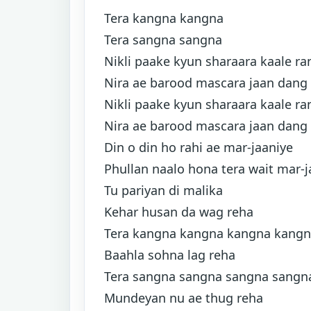
T
era kangna kangna
Tera sangna sangna
Nikli paake kyun sharaara kaale ra
Nira ae barood mascara jaan dang
Nikli paake kyun sharaara kaale ra
Nira ae barood mascara jaan dang
Din o din ho rahi ae mar-jaaniye
Phullan naalo hona tera wait mar-j
Tu pariyan di malika
Kehar husan da wag reha
Tera kangna kangna kangna kang
Baahla sohna lag reha
Tera sangna sangna sangna sangn
Mundeyan nu ae thug reha