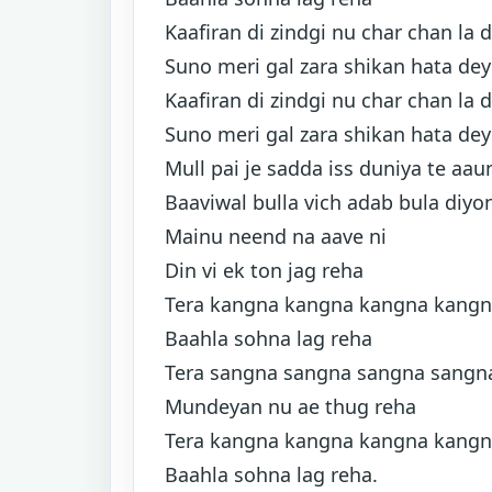
Kaafiran di zindgi nu char chan la 
Suno meri gal zara shikan hata de
Kaafiran di zindgi nu char chan la 
Suno meri gal zara shikan hata de
Mull pai je sadda iss duniya te aau
Baaviwal bulla vich adab bula diyo
Mainu neend na aave ni
Din vi ek ton jag reha
Tera kangna kangna kangna kang
Baahla sohna lag reha
Tera sangna sangna sangna sangn
Mundeyan nu ae thug reha
Tera kangna kangna kangna kang
Baahla sohna lag reha.