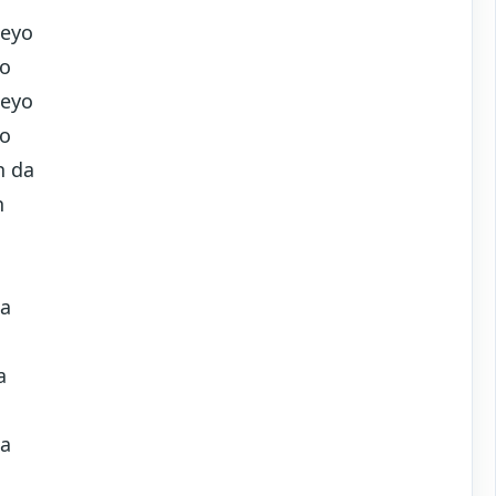
deyo
yo
deyo
yo
n da
n
na
a
na