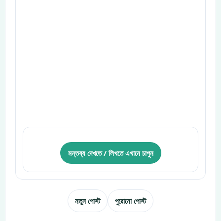
মন্তব্য দেখতে / লিখতে এখানে চাপুন
নতুন পোস্ট
পুরোনো পোস্ট