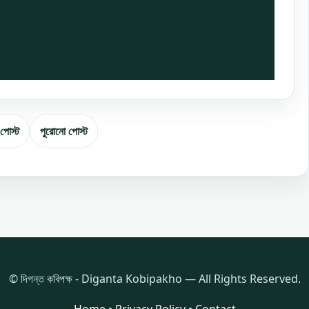
 পোস্ট
পুরোনো পোস্ট
© দিগন্ত কবিপক্ষ - Diganta Kobipakho — All Rights Reserved.