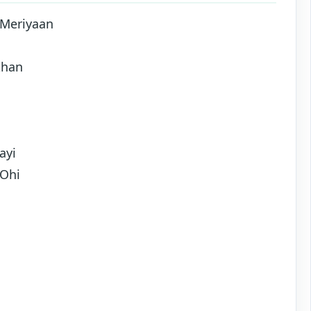
 Meriyaan
khan
ayi
 Ohi