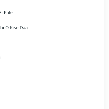
i Pale
hi O Kise Daa
i