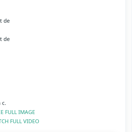
t de
t de
 c.
EE FULL IMAGE
CH FULL VIDEO