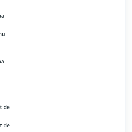
aa
 nu
a
aa
t de
t de