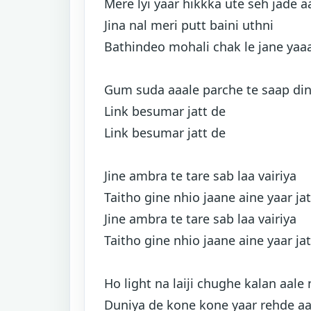
Mere lyi yaar hikkka ute seh jade a
Jina nal meri putt baini uthni
Bathindeo mohali chak le jane yaa
Gum suda aaale parche te saap di
Link besumar jatt de
Link besumar jatt de
Jine ambra te tare sab laa vairiya
Taitho gine nhio jaane aine yaar jat
Jine ambra te tare sab laa vairiya
Taitho gine nhio jaane aine yaar jat
Ho light na laiji chughe kalan aale
Duniya de kone kone yaar rehde a