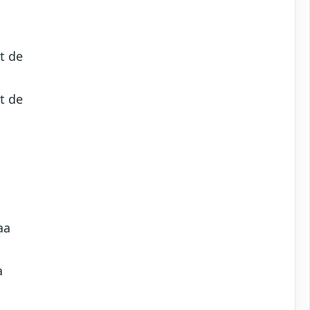
t de
t de
aa
a