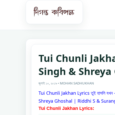
Tui Chunli Jakha
Singh & Shreya
জুলাই ১০, ২০১৯ • MOHAN SADHUKHAN
Tui Chunli Jakhan Lyrics তুই হাসলি যখ
Shreya Ghoshal | Riddhi S & Suran
Tui Chunli Jakhan Lyrics: