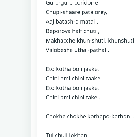
Guro-guro coridor-e
Chupi-shaare pata orey,
Aaj batash-o matal .
Beporoya half chuti ,
Makhacche khun-shuti, khunshuti,
Valobeshe uthal-pathal .
Eto kotha boli jaake,
Chini ami chini taake .
Eto kotha boli jaake,
Chini ami chini take .
Chokhe chokhe kothopo-kothon …
Tui chuli jokhon,