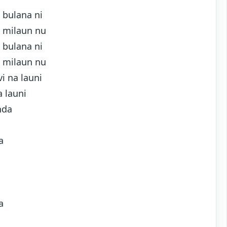
 bulana ni
u milaun nu
 bulana ni
u milaun nu
i na launi
 launi
nda
a
a