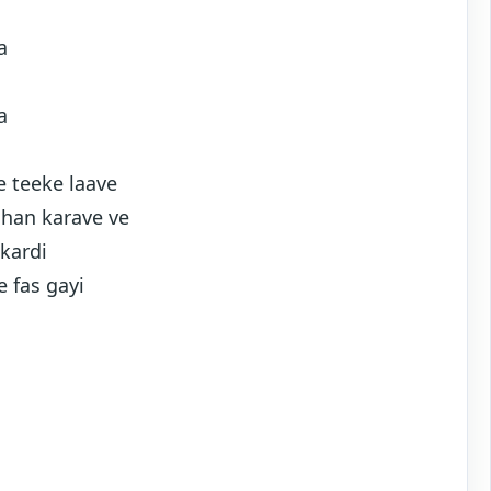
a
a
 teeke laave
shan karave ve
 kardi
e fas gayi