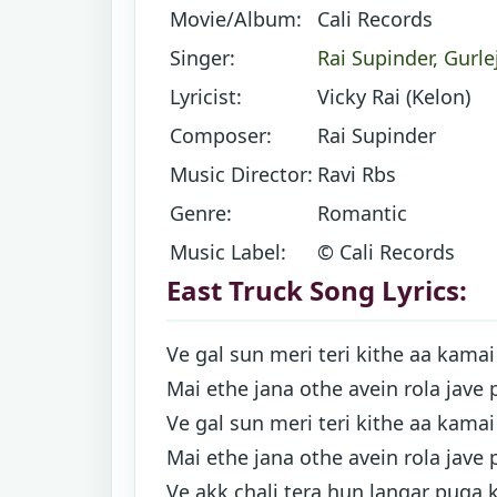
Movie/Album:
Cali Records
Singer:
Rai Supinder
,
Gurle
Lyricist:
Vicky Rai (Kelon)
Composer:
Rai Supinder
Music Director:
Ravi Rbs
Genre:
Romantic
Music Label:
© Cali Records
East Truck Song Lyrics:
Ve gal sun meri teri kithe aa kamai
Mai ethe jana othe avein rola jave 
Ve gal sun meri teri kithe aa kamai
Mai ethe jana othe avein rola jave 
Ve akk chali tera hun langar puga 