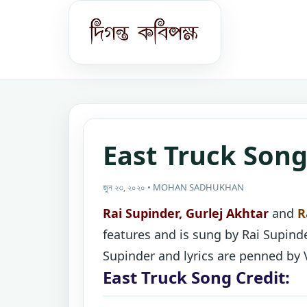
East Truck Song
জুন ২৩, ২০২০ • MOHAN SADHUKHAN
Rai Supinder, Gurlej Akhtar
and
R
features and is sung by Rai Supind
Supinder and lyrics are penned by V
East Truck Song Credit: