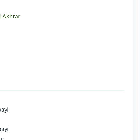
j Akhtar
payi
payi
ke