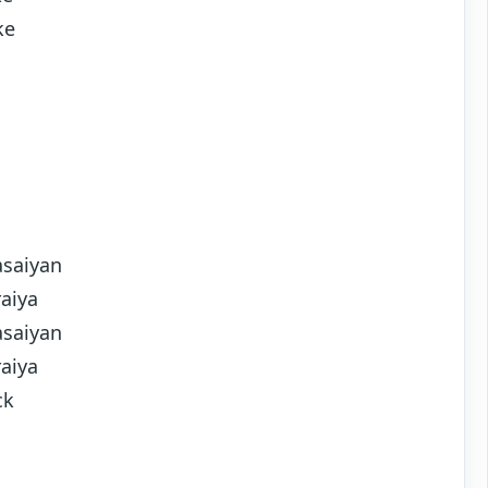
ke
asaiyan
aiya
asaiyan
aiya
ck
a