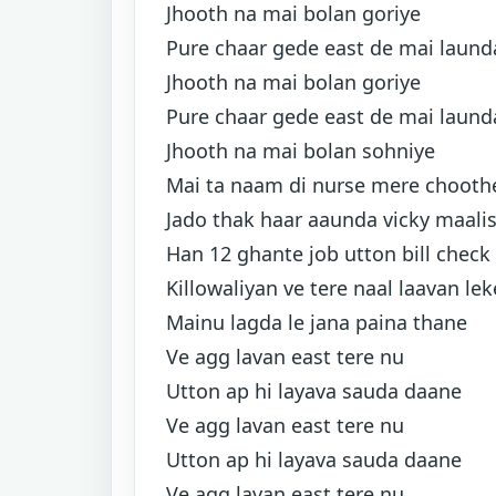
Jhooth na mai bolan goriye
Pure chaar gede east de mai laund
Jhooth na mai bolan goriye
Pure chaar gede east de mai laund
Jhooth na mai bolan sohniye
Mai ta naam di nurse mere choothe
Jado thak haar aaunda vicky maali
Han 12 ghante job utton bill check
Killowaliyan ve tere naal laavan lek
Mainu lagda le jana paina thane
Ve agg lavan east tere nu
Utton ap hi layava sauda daane
Ve agg lavan east tere nu
Utton ap hi layava sauda daane
Ve agg lavan east tere nu