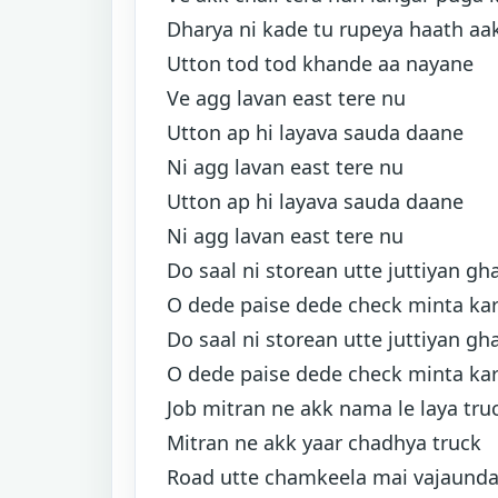
Dharya ni kade tu rupeya haath aa
Utton tod tod khande aa nayane
Ve agg lavan east tere nu
Utton ap hi layava sauda daane
Ni agg lavan east tere nu
Utton ap hi layava sauda daane
Ni agg lavan east tere nu
Do saal ni storean utte juttiyan gh
O dede paise dede check minta kar
Do saal ni storean utte juttiyan gh
O dede paise dede check minta kar
Job mitran ne akk nama le laya tru
Mitran ne akk yaar chadhya truck
Road utte chamkeela mai vajaund