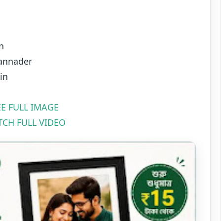
n
kannader
in
EE FULL IMAGE
CH FULL VIDEO