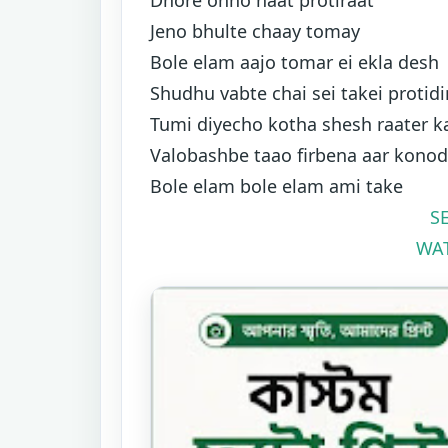
Jeno bhulte chaay tomay
Bole elam aajo tomar ei ekla desh
Shudhu vabte chai sei takei protidi
Tumi diyecho kotha shesh raater 
Valobashbe taao firbena aar konod
Bole elam bole elam ami take
S
WAT