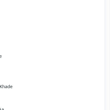
e
 Khade
Aa