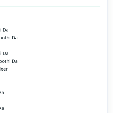
i Da
hoothi Da
i Da
hoothi Da
deer
Aa
Aa