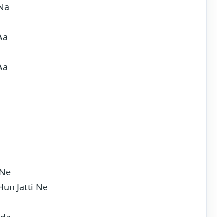
 Na
Aa
Aa
 Ne
un Jatti Ne
oda