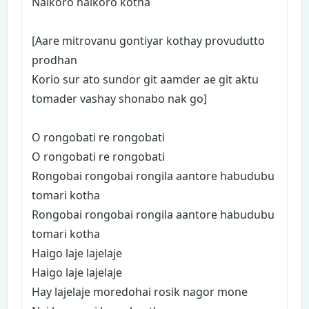
Naikoro naikoro kotha
[Aare mitrovanu gontiyar kothay provudutto
prodhan
Korio sur ato sundor git aamder ae git aktu
tomader vashay shonabo nak go]
O rongobati re rongobati
O rongobati re rongobati
Rongobai rongobai rongila aantore habudubu
tomari kotha
Rongobai rongobai rongila aantore habudubu
tomari kotha
Haigo laje lajelaje
Haigo laje lajelaje
Hay lajelaje moredohai rosik nagor mone