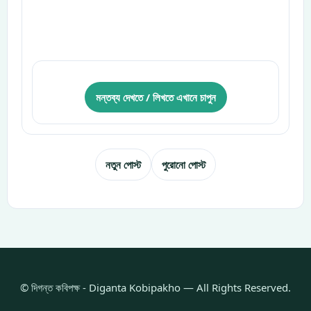
মন্তব্য দেখতে / লিখতে এখানে চাপুন
নতুন পোস্ট
পুরোনো পোস্ট
© দিগন্ত কবিপক্ষ - Diganta Kobipakho — All Rights Reserved.