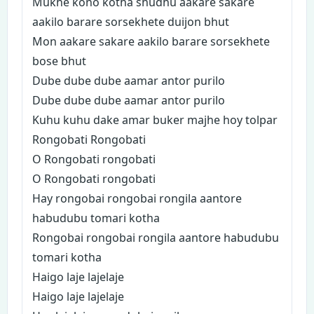
Mukhe kono kotha shudhu aakare sakare
aakilo barare sorsekhete duijon bhut
Mon aakare sakare aakilo barare sorsekhete
bose bhut
Dube dube dube aamar antor purilo
Dube dube dube aamar antor purilo
Kuhu kuhu dake amar buker majhe hoy tolpar
Rongobati Rongobati
O Rongobati rongobati
O Rongobati rongobati
Hay rongobai rongobai rongila aantore
habudubu tomari kotha
Rongobai rongobai rongila aantore habudubu
tomari kotha
Haigo laje lajelaje
Haigo laje lajelaje