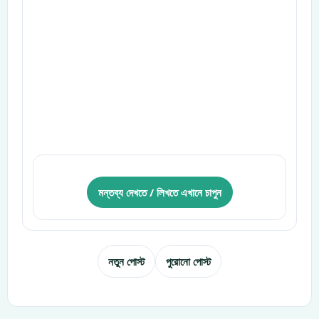
মন্তব্য দেখতে / লিখতে এখানে চাপুন
নতুন পোস্ট
পুরোনো পোস্ট