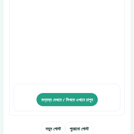
মন্তব্য দেখতে / লিখতে এখানে চাপুন
নতুন পোস্ট
পুরোনো পোস্ট