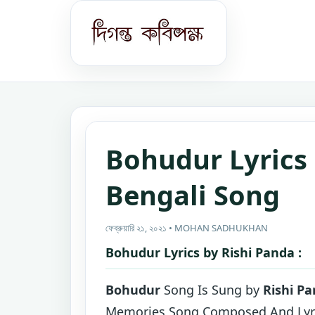
Bohudur Lyrics 
Bengali Song
ফেব্রুয়ারি ২১, ২০২১ • MOHAN SADHUKHAN
Bohudur Lyrics by Rishi Panda :
Bohudur
Song Is Sung by
Rishi P
Memories Song Composed And Lyric