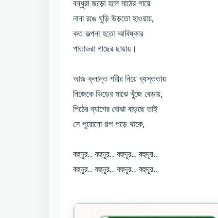
বন্ধুরা জড়ো হলে মাঠের গায়ে
নানা রঙে ঘুড়ি উড়তো হাওয়ায়,
কত কল্পনা হতো আবিষ্কার
পাতাভরা গাছের ছায়ায়।
আজ ক্লান্ত শরীর নিয়ে ব্যস্ততায়
নিজেকে ভিড়ের মাঝে খুঁজে বেড়ায়,
পিঠের ব্যাগের বোঝা বাড়ছে তাই
সে পুরোনো গল্প পড়ে থাকে,
বহুদূর.. বহুদূর.. বহুদূর.. বহুদূর..
বহুদূর.. বহুদূর.. বহুদূর.. বহুদূর..