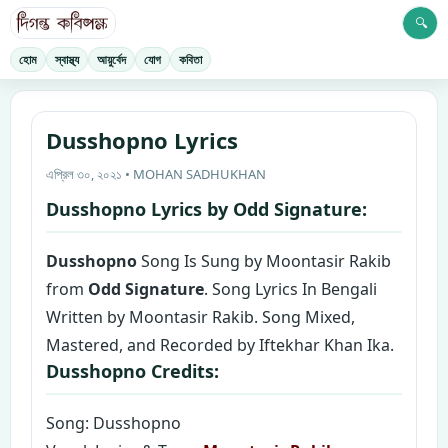
🔍
হোম
স্বাস্থ্য
আয়ুর্বেদ
যোগ
কবিতা
Dusshopno Lyrics
এপ্রিল ৩০, ২০২১ • MOHAN SADHUKHAN
Dusshopno Lyrics by Odd Signature:
Dusshopno
Song Is Sung by Moontasir Rakib
from
Odd Signature
. Song Lyrics In Bengali
Written by Moontasir Rakib. Song Mixed,
Mastered, and Recorded by Iftekhar Khan Ika.
Dusshopno Credits:
Song: Dusshopno