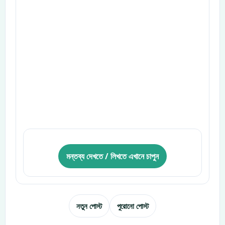
মন্তব্য দেখতে / লিখতে এখানে চাপুন
নতুন পোস্ট
পুরোনো পোস্ট